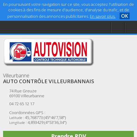
En poursuivant votre navigation sur ce site, vous acceptez l'utilisation de
cookies à des fins de mesure d'audience, d'analyse du trafic, et de
OK
personnalisation des annonces publicitaires.
En savoir plus.
Accueil
Aide
Mentions légales
Villeurbanne
AUTO CONTRÔLE VILLEURBANNAIS
74 Rue Greuze
69100
Villeurbanne
04 72 65 12 17
Coordonnées GPS :
45,768773 (45°46'7,58")
Latitude :
4,893429 (4°53'36,34")
Longitude :
Prendre RDV